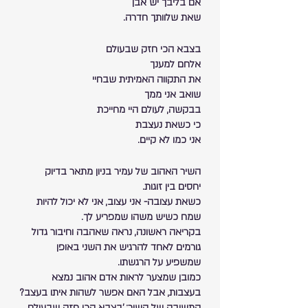
אם בליבך יש אבן
שאת שלוותך חדרה.
בצבא הכי חזק שבעולם
אלחם למענך
את התקווה האמיתית שבחיי
שואב אני ממך
בבקשה, לעולם היי מחייכת
כי כשאת נעצבת
אני כמו לא קיים.
השיר האהוב של עמיר בניון מתאר בדיוק 
יחסים בין זוגות. 
כשאת עצובה- אני עצוב, אני לא יכול להיות 
שמח כשיש משהו שמפריע לך. 
בקריאה ראשונה, נראה שאהבה וחיבור גדול 
גורמים לאחד להרגיש את השני באופן 
שמשפיע על הרגשתו.
כמובן שמצער לראות אדם אהוב נמצא 
בעצבות, אבל האם אפשר לשהות איתו בעצב?
התשובה של השיר: 'בצבא הכי חזק שבעולם 