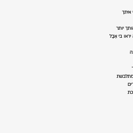
 איתך
ותך יותר
או בי אֵבֶל
ה
מתלבשת
ים
כת