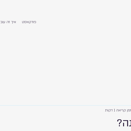
פודקאסט
?איך זה עוב
מן קריאה 1 דקות
ה?