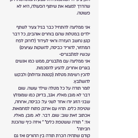
שהדרך למצוא את שיתוף הפעולה, היא לא 
פשוטה.
אני ממליצה להתחיל כבר בגיל צעיר לשתף 
ילדים במטלות שהם בוחרים אוהבים, כל דבר 
קטן נחשב העזרה וראוי לעידוד (לזרוק לפח 
המחזור, להוריד כביסה, להשקות עציצים)
עכשיו למתבגרים-
אני ממליצה עם מתבגרים, ממש כמו אנשים 
בוגרים אחרים, להגיע להסכמות.
להכין רשימת מטלות (קטנות וגדולות) ולבקש 
להשתבץ.
לומר תודה על כל מטלה שילד עושה. שום 
דבר לא מובן מאליו. אגב, בדיוק כמו שמומלץ 
שבני הזוג יודו אחד לשני על: כביסה, ארוחה, 
שטיפת כלים. תהיו עם ארנק פתוח למחמאות. 
אכתוב זאת שוב: שום. דבר. לא. מובן. מאליו.
אז: " תודה ששטפת כלים" " איזה כיף שהכנת 
חביתה"
קודם שתהיה הכרת תודה בין ההורים ואז גם 