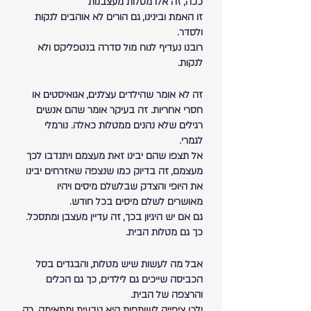
ככה, זה אלו מטלות מעצבנות
זו האמת ובינינו, גם הורים לא אוהבים לנקות 
ולסדר.
רובנו נעדיף לנוח מול סדרה בנטפליקס ולא 
לנקות.
זה לא אומר שהילדים עצלנים, אגואיסטים או 
חסרי אחריות. זה בעיקר אומר שהם אנשים 
רגילים שלא נהנים ממטלות כאלה. נורמלי 
לגמרי.
אל תצפו שהם יבינו זאת מעצמם ויתנדבו לכך 
מעצמם, זה בדיוק כמו שנצפה שאזרחים יבינו 
את היופי והצדק שבלשלם מיסים ויהיו 
מאושרים לשלם מיסים בכל חודש.
גם אם יש היגיון בכך, זה עדיין מעצבן ומתסכל.
כך גם מטלות הבית.
אבל מה לעשות שיש מטלות, והבגדים בסל 
הכביסה שייכים גם לילדים, כך גם הכלים 
והרצפה של הבית.
ולכן ציפייה לשותפות היא טבעית ומתאימה. רק 